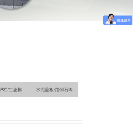
护栏/生态框
水泥盖板/路侧石等