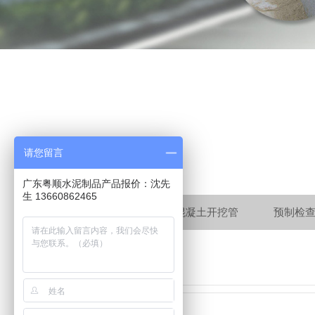
请您留言
广东粤顺水泥制品产品报价：沈先
生 13660862465
Ⅱ级钢筋混凝土开挖管
预制检