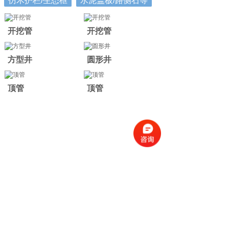
仿木护栏/生态框
水泥盖板/路侧石等
开挖管
开挖管
方型井
圆形井
顶管
顶管